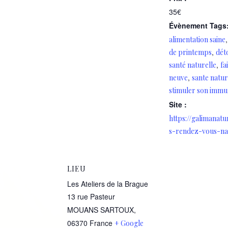
35€
Évènement Tags
alimentation saine
,
de printemps
dét
,
santé naturelle
fa
,
neuve
sante natur
stimuler son immu
Site :
https://galimanatu
s-rendez-vous-na
LIEU
Les Ateliers de la Brague
13 rue Pasteur
MOUANS SARTOUX
,
06370
France
+ Google