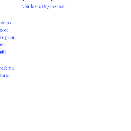
Voir le site Organisateur
:
,
détox
ox et
ire peau
,
elle
nité
re.fr/me
turo/