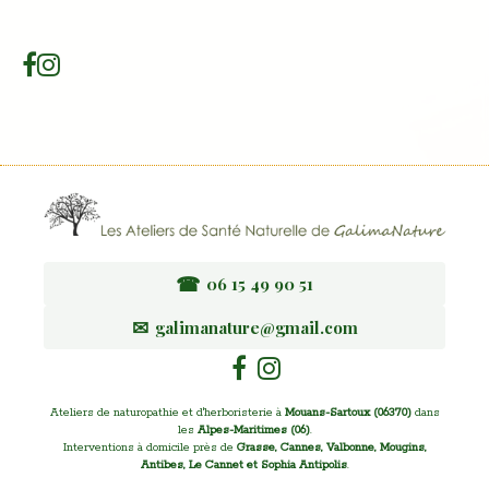
☎
06 15 49 90 51
✉
galimanature@gmail.com
Ateliers de naturopathie et d'herboristerie à
Mouans-Sartoux (06370)
dans
les
Alpes-Maritimes (06)
.
Interventions à domicile près de
Grasse, Cannes, Valbonne, Mougins,
Antibes, Le Cannet et Sophia Antipolis
.