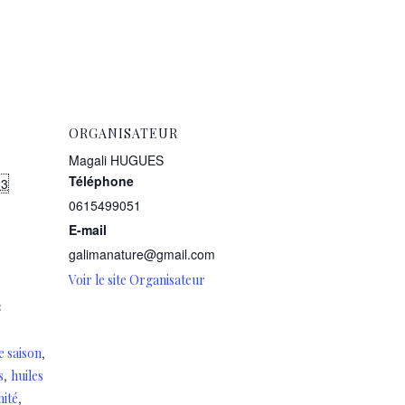
ORGANISATEUR
Magali HUGUES
Téléphone
23
0615499051
E-mail
galimanature@gmail.com
Voir le site Organisateur
:
,
e saison
,
s
huiles