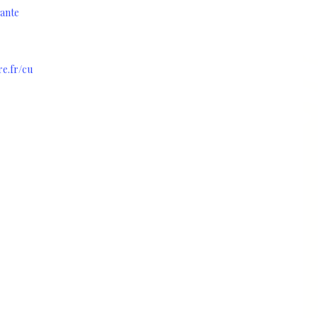
,
ité
sante
re.fr/cu