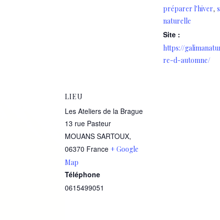
,
essentielles
immun
,
préparer l'hiver
naturelle
Site :
https://galimanatu
re-d-automne/
LIEU
Les Ateliers de la Brague
13 rue Pasteur
MOUANS SARTOUX
,
06370
France
+ Google
Map
Téléphone
0615499051