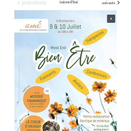
Évènements
précédents
Aujourd’hui
Évènements
suivants