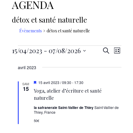
AGENDA
détox et santé naturelle
Évènements
détox et santé naturelle
Évènements
15/04/2023
 - 
07/08/2026
Reche
Navi
Recherche
Liste
Sélectionnez
de
et
une
avril 2023
vue
date.
naviga
Évè
Mis
15 avril 2023 / 09:30
-
17:30
SAM
en
15
Yoga, atelier d’écriture et santé
de
avant
naturelle
vues
la safraneraie Saint-Vallier de Thiey
Saint-Vallier de
Thiey, France
Évène
50€