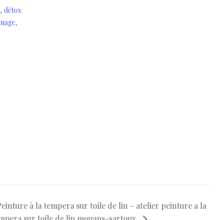
,
détox
,
inage
einture à la tempera sur toile de lin – atelier peinture a la
mpera sur toile de lin mouans-sartoux