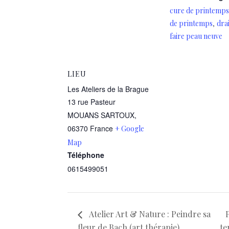
cure de printemps
,
de printemps
dra
faire peau neuve
LIEU
Les Ateliers de la Brague
13 rue Pasteur
MOUANS SARTOUX
,
06370
France
+ Google
Map
Téléphone
0615499051
Atelier Art & Nature : Peindre sa
P
fleur de Bach (art thérapie)
te