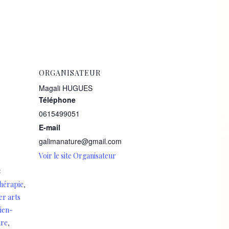
ORGANISATEUR
Magali HUGUES
Téléphone
0615499051
E-mail
galimanature@gmail.com
Voir le site Organisateur
:
,
thérapie
ier arts
bien-
,
ure