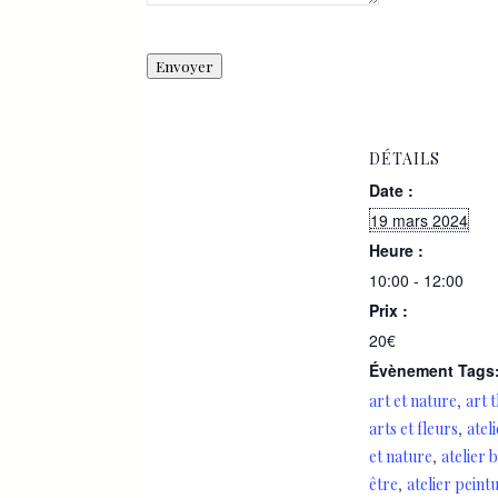
Envoyer
DÉTAILS
Date :
19 mars 2024
Heure :
10:00 - 12:00
Prix :
20€
Évènement Tags
,
art et nature
art 
,
arts et fleurs
atel
,
et nature
atelier 
,
être
atelier peint