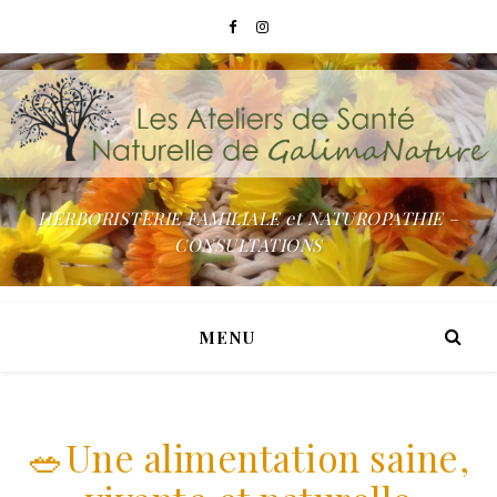
HERBORISTERIE FAMILIALE et NATUROPATHIE –
CONSULTATIONS
MENU
🥗Une alimentation saine,