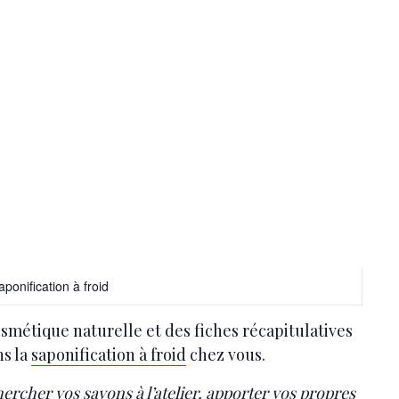
aponification à froid
smétique naturelle et des fiches récapitulatives
ns la
saponification à froid
chez vous.
hercher vos savons à l’atelier, apporter vos propres