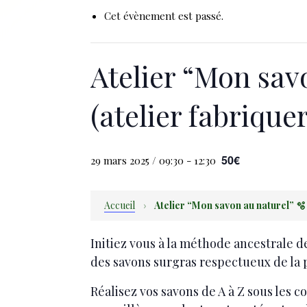
Cet évènement est passé.
Atelier “Mon sav
(atelier fabrique
50€
29 mars 2025 / 09:30
-
12:30
Accueil
›
Atelier “Mon savon au naturel” 🫧
Initiez vous à la méthode ancestrale d
des savons surgras respectueux de la 
Réalisez vos savons de A à Z sous les 