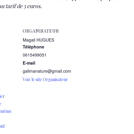
 tarif de 5 euros.
ORGANISATEUR
Magali HUGUES
Téléphone
0615499051
E-mail
galimanature@gmail.com
Voir le site Organisateur
:
ier
e
oi même
oid