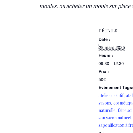
moules, ou acheter un moule sur place au
DÉTAILS
Date :
29 mars 2025
Heure :
09:30 - 12:30
Prix :
50€
Évènement Tags
,
atelier créatif
atel
,
savons
cosmétiqu
,
naturelle
faire s
,
son savon naturel
saponification à fr