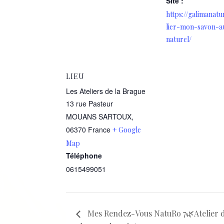
Site :
https://galimanatu
lier-mon-savon-a
naturel/
LIEU
Les Ateliers de la Brague
13 rue Pasteur
MOUANS SARTOUX
,
06370
France
+ Google
Map
Téléphone
0615499051
Mes Rendez-Vous NatuRo 7🌿Atelier 