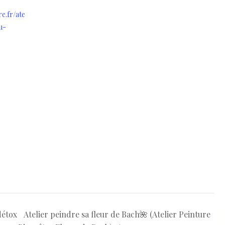
re.fr/ate
u-
détox
Atelier peindre sa fleur de Bach🌺 (Atelier Peinture