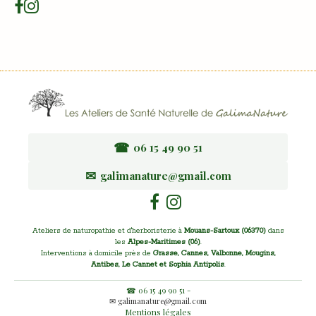
☎
06 15 49 90 51
✉
galimanature@gmail.com
Ateliers de naturopathie et d'herboristerie à
Mouans-Sartoux (06370)
dans
les
Alpes-Maritimes (06)
.
Interventions à domicile près de
Grasse, Cannes, Valbonne, Mougins,
Antibes, Le Cannet et Sophia Antipolis
.
☎ 06 15 49 90 51 -
✉ galimanature@gmail.com
Mentions légales