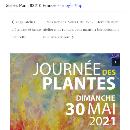
Solliès-Pont
,
83210
France
+ Google Map
Yoga, atelier
Mes Rendez-Vous NatuRo / 4 : Herborisation –
d’écriture et santé
atelier mes rendez vous naturo 4 herborisation
naturelle
mouans-sartoux