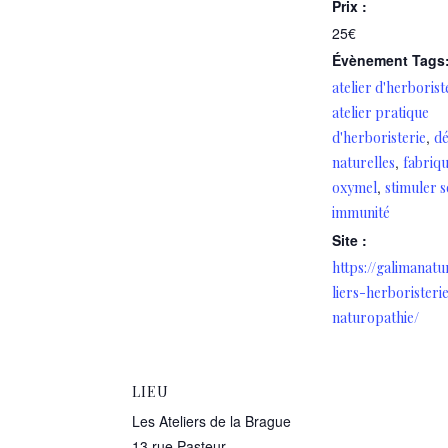
Prix :
25€
Évènement Tags
atelier d'herborist
atelier pratique
,
d'herboristerie
dé
,
naturelles
fabriqu
,
oxymel
stimuler 
immunité
Site :
https://galimanatu
liers-herboristeri
naturopathie/
LIEU
Les Ateliers de la Brague
13 rue Pasteur