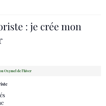
oriste : je crée mon
r
mon Oxymel de l’hiver
riste
és
ne