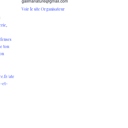
galimanature@gmail.com
Voir le site Organisateur
:
,
erie
fenses
e ton
son
re.fr/ate
e-et-